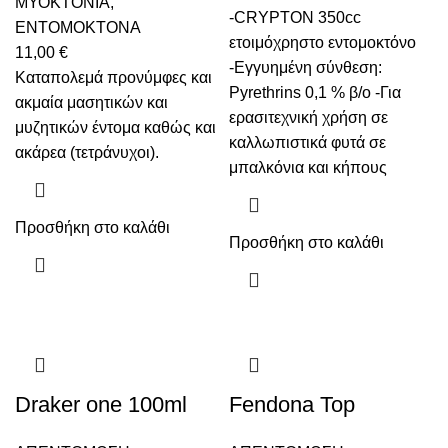
ΜΥΟΚΤΟΝΙΑ
,
-CRYPTON 350cc
ENTOMOKTONΑ
ετοιμόχρηστο εντομοκτόνο
11,00
€
-Εγγυημένη σύνθεση:
Καταπολεμά προνύμφες και
Pyrethrins 0,1 % β/ο -Για
ακμαία μασητικών και
ερασιτεχνική χρήση σε
μυζητικών έντομα καθώς και
καλλωπιστικά φυτά σε
ακάρεα (τετράνυχοι).
μπαλκόνια και κήπους
Προσθήκη στο καλάθι
Προσθήκη στο καλάθι
Draker one 100ml
Fendona Top