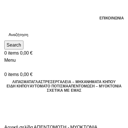
Τηλεφωνικές Παραγγελίες : Δευτέρα - Παρασκευή. 09:00 -
16:00
ΕΠΙΚΟΙΝΩΝΊΑ
Search
0
items
0,00
€
Menu
0
items
0,00
€
ΛΙΠΑΣΜΑΤΑ
ΓΛΑΣΤΡΕΣ
ΕΡΓΑΛΕΙΑ – ΜΗΧΑΝΗΜΑΤΑ ΚΗΠΟΥ
ΕΊΔΗ ΚΉΠΟΥ
ΑΥΤΌΜΑΤΟ ΠΌΤΙΣΜΑ
ΑΠΕΝΤΟΜΩΣΗ – ΜΥΟΚΤΟΝΙΑ
ΣΧΕΤΙΚΆ ΜΕ ΕΜΆΣ
ENTOMOKTONΑ
Αρχική σελίδα
ΑΠΕΝΤΟΜΩΣΗ - ΜΥΟΚΤΟΝΙΑ