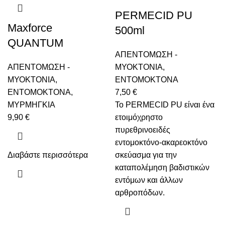
PERMECID PU
Maxforce
500ml
QUANTUM
ΑΠΕΝΤΟΜΩΣΗ -
ΑΠΕΝΤΟΜΩΣΗ -
ΜΥΟΚΤΟΝΙΑ
,
ΜΥΟΚΤΟΝΙΑ
,
ENTOMOKTONΑ
ENTOMOKTONΑ
,
7,50
€
ΜΥΡΜΗΓΚΙΑ
Το PERMECID PU είναι ένα
9,90
€
ετοιμόχρηστο
πυρεθρινοειδές
εντομοκτόνο-ακαρεοκτόνο
Διαβάστε περισσότερα
σκεύασμα για την
καταπολέμηση βαδιστικών
εντόμων και άλλων
αρθροπόδων.