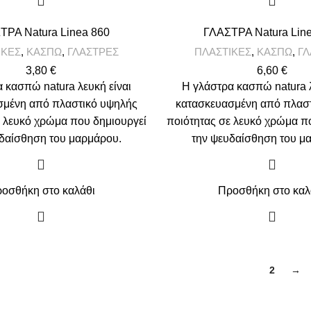
ΤΡΑ Natura Linea 860
ΓΛΑΣΤΡΑ Natura Lin
ΙΚΕΣ
,
ΚΑΣΠΩ
,
ΓΛΑΣΤΡΕΣ
ΠΛΑΣΤΙΚΕΣ
,
ΚΑΣΠΩ
,
ΓΛ
3,80
€
6,60
€
 κασπώ natura λευκή είναι
Η γλάστρα κασπώ natura λ
σμένη από πλαστικό υψηλής
κατασκευασμένη από πλασ
ε λευκό χρώμα που δημιουργεί
ποιότητας σε λευκό χρώμα π
δαίσθηση του μαρμάρου.
την ψευδαίσθηση του μ
οσθήκη στο καλάθι
Προσθήκη στο καλ
1
2
→