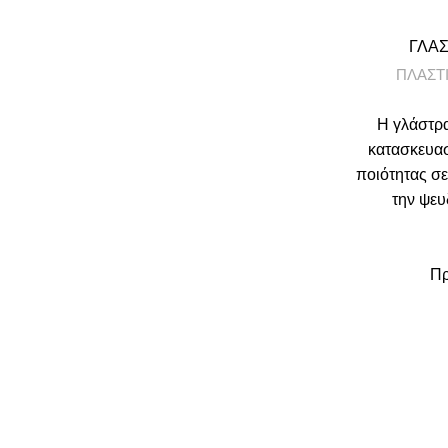
ΓΛΑΣ
ΠΛΑΣΤ
Η γλάστρα
κατασκευα
ποιότητας σ
την ψευ
Πρ