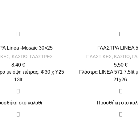
Α Linea -Mosaic 30×25
ΓΛΑΣΤΡΑ LINEA 
ΙΚΕΣ
,
ΚΑΣΠΩ
,
ΓΛΑΣΤΡΕΣ
ΠΛΑΣΤΙΚΕΣ
,
ΚΑΣΠΩ
,
ΓΛ
8,40
€
5,50
€
ρα με όψη πέτρας. Φ30 χ Υ25
Γλάστρα LINEA 571 7,5lit 
13lt
21χ26.
οσθήκη στο καλάθι
Προσθήκη στο καλ