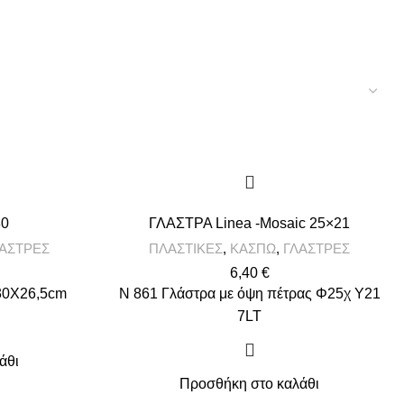
30
ΓΛΑΣΤΡΑ Linea -Mosaic 25×21
ΑΣΤΡΕΣ
ΠΛΑΣΤΙΚΕΣ
,
ΚΑΣΠΩ
,
ΓΛΑΣΤΡΕΣ
6,40
€
.30X26,5cm
N 861 Γλάστρα με όψη πέτρας Φ25χ Υ21
7LT
άθι
Προσθήκη στο καλάθι