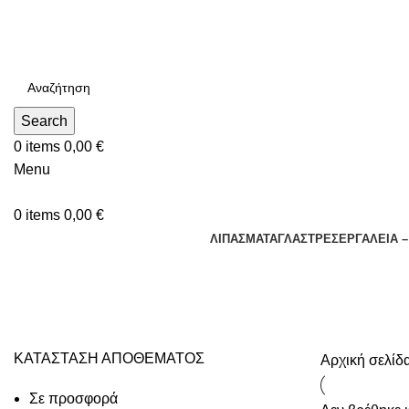
Τηλεφωνικές Παραγγελίες : Δευτέρα - Παρασκευή. 09:00 - 16
Search
0
items
0,00
€
Menu
0
items
0,00
€
ΛΙΠΑΣΜΑΤΑ
ΓΛΑΣΤΡΕΣ
ΕΡΓΑΛΕΙΑ 
ΒΑΝΕΣ - ΔΙΑΚΟΠΤΕΣ
ΚΑΤΑΣΤΑΣΗ ΑΠΟΘΕΜΑΤΟΣ
Αρχική σελίδ
Σε προσφορά