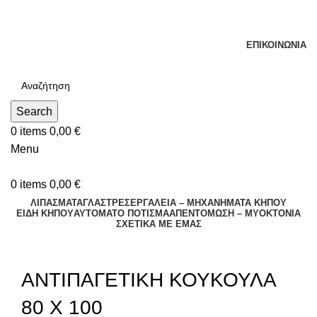
Τηλεφωνικές Παραγγελίες : Δευτέρα - Παρασκευή. 09:00 -
16:00
ΕΠΙΚΟΙΝΩΝΊΑ
Search
0
items
0,00
€
Menu
0
items
0,00
€
ΛΙΠΑΣΜΑΤΑ
ΓΛΑΣΤΡΕΣ
ΕΡΓΑΛΕΙΑ – ΜΗΧΑΝΗΜΑΤΑ ΚΗΠΟΥ
ΕΊΔΗ ΚΉΠΟΥ
ΑΥΤΌΜΑΤΟ ΠΌΤΙΣΜΑ
ΑΠΕΝΤΟΜΩΣΗ – ΜΥΟΚΤΟΝΙΑ
ΣΧΕΤΙΚΆ ΜΕ ΕΜΆΣ
Click to enlarge
ΑΝΤΙΠΑΓΕΤΙΚΗ ΚΟΥΚΟΥΛΑ
80 Χ 100