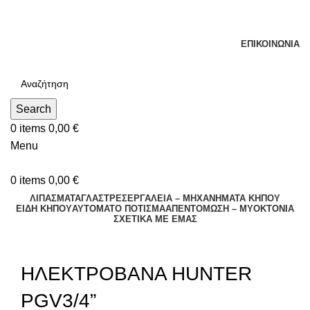
Τηλεφωνικές Παραγγελίες : Δευτέρα - Παρασκευή. 09:00 -
16:00
ΕΠΙΚΟΙΝΩΝΊΑ
Search
0
items
0,00
€
Menu
0
items
0,00
€
ΛΙΠΑΣΜΑΤΑ
ΓΛΑΣΤΡΕΣ
ΕΡΓΑΛΕΙΑ – ΜΗΧΑΝΗΜΑΤΑ ΚΗΠΟΥ
ΕΊΔΗ ΚΉΠΟΥ
ΑΥΤΌΜΑΤΟ ΠΌΤΙΣΜΑ
ΑΠΕΝΤΟΜΩΣΗ – ΜΥΟΚΤΟΝΙΑ
ΣΧΕΤΙΚΆ ΜΕ ΕΜΆΣ
Click to enlarge
ΗΛΕΚΤΡΟΒΑΝΑ HUNTER
PGV3/4”