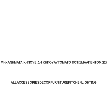
:00
– ΜΗΧΑΝΗΜΑΤΑ ΚΗΠΟΥ
ΕΊΔΗ ΚΉΠΟΥ
ΑΥΤΌΜΑΤΟ ΠΌΤΙΣΜΑ
ΑΠΕΝΤΟΜΩΣΗ
ALL
ACCESSORIES
DECOR
FURNITURE
KITCHEN
LIGHTING