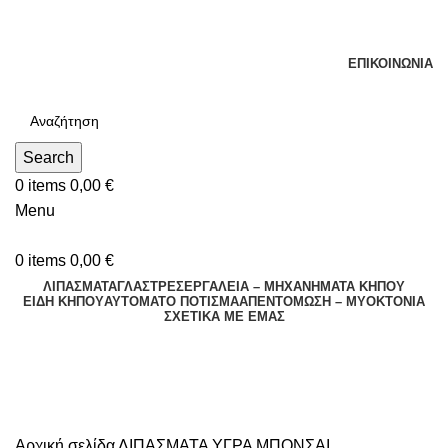
Τηλεφωνικές Παραγγελίες : Δευτέρα - Παρασκευή. 09:00 -
16:00
ΕΠΙΚΟΙΝΩΝΊΑ
Search
0
items
0,00
€
Menu
0
items
0,00
€
ΛΙΠΑΣΜΑΤΑ
ΓΛΑΣΤΡΕΣ
ΕΡΓΑΛΕΙΑ – ΜΗΧΑΝΗΜΑΤΑ ΚΗΠΟΥ
ΕΊΔΗ ΚΉΠΟΥ
ΑΥΤΌΜΑΤΟ ΠΌΤΙΣΜΑ
ΑΠΕΝΤΟΜΩΣΗ – ΜΥΟΚΤΟΝΙΑ
ΣΧΕΤΙΚΆ ΜΕ ΕΜΆΣ
ΜΠΟΝΣΑΙ
Αρχική σελίδα
ΛΙΠΑΣΜΑΤΑ
ΥΓΡΑ
ΜΠΟΝΣΑΙ