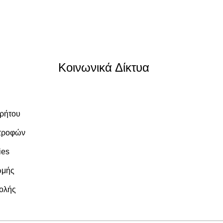
Κοινωνικά Δίκτυα
ρρήτου
στροφών
ies
ωμής
ολής