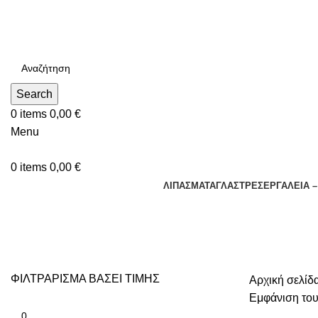
Τηλεφωνικές Παραγγελίες : Δευτέρα - Παρασκευή. 09:00 - 16
Search
0
items
0,00
€
Menu
0
items
0,00
€
ΛΙΠΑΣΜΑΤΑ
ΓΛΑΣΤΡΕΣ
ΕΡΓΑΛΕΙΑ 
ΚΡΥΣΤΑΛΛΙΚΑ
ΦΙΛΤΡΑΡΙΣΜΑ ΒΑΣΕΙ ΤΙΜΗΣ
Αρχική σελίδ
Εμφάνιση του