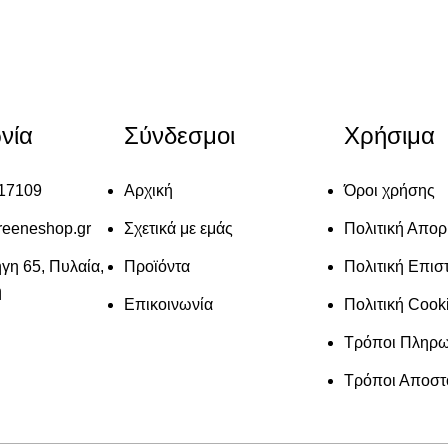
νία
Σύνδεσμοι
Χρήσιμα
117109
Αρχική
Όροι χρήσης
reeneshop.gr
Σχετικά με εμάς
Πολιτική Απο
γη 65, Πυλαία,
Προϊόντα
Πολιτική Επι
η
Επικοινωνία
Πολιτική Cook
Τρόποι Πληρ
Τρόποι Αποστ