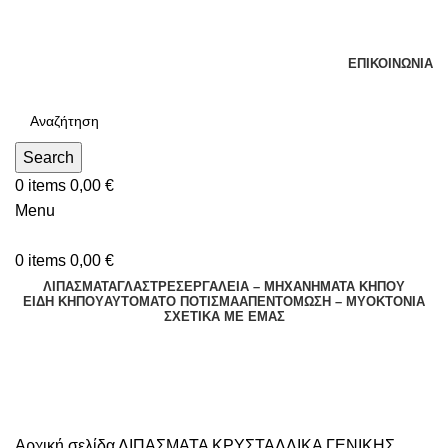
Τηλεφωνικές Παραγγελίες : Δευτέρα - Παρασκευή. 09:00 -
16:00
ΕΠΙΚΟΙΝΩΝΊΑ
Search
0
items
0,00
€
Menu
0
items
0,00
€
ΛΙΠΑΣΜΑΤΑ
ΓΛΑΣΤΡΕΣ
ΕΡΓΑΛΕΙΑ – ΜΗΧΑΝΗΜΑΤΑ ΚΗΠΟΥ
ΕΊΔΗ ΚΉΠΟΥ
ΑΥΤΌΜΑΤΟ ΠΌΤΙΣΜΑ
ΑΠΕΝΤΟΜΩΣΗ – ΜΥΟΚΤΟΝΙΑ
ΣΧΕΤΙΚΆ ΜΕ ΕΜΆΣ
ΓΕΝΙΚΗΣ ΧΡΗΣΗΣ 20-20-20
Αρχική σελίδα
ΛΙΠΑΣΜΑΤΑ
ΚΡΥΣΤΑΛΛΙΚΑ
ΓΕΝΙΚΗΣ