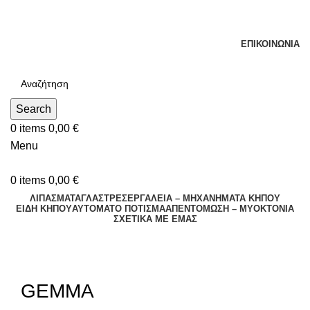
Τηλεφωνικές Παραγγελίες : Δευτέρα - Παρασκευή. 09:00 -
16:00
ΕΠΙΚΟΙΝΩΝΊΑ
Search
0
items
0,00
€
Menu
0
items
0,00
€
ΛΙΠΑΣΜΑΤΑ
ΓΛΑΣΤΡΕΣ
ΕΡΓΑΛΕΙΑ – ΜΗΧΑΝΗΜΑΤΑ ΚΗΠΟΥ
ΕΊΔΗ ΚΉΠΟΥ
ΑΥΤΌΜΑΤΟ ΠΌΤΙΣΜΑ
ΑΠΕΝΤΟΜΩΣΗ – ΜΥΟΚΤΟΝΙΑ
ΣΧΕΤΙΚΆ ΜΕ ΕΜΆΣ
Sold out
Click to enlarge
GEMMA